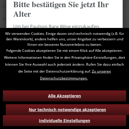
Bitte bestätigen Sie jetzt Ihr
Shop Service
Alter
Informationen
Um bei Paulson Rare Wine einzukaufen,
Newsletter
müssen Sie bestätigen, dass Sie mindestens 18
Wir verwenden Cookies. Einige davon sind technisch notwendig (z.B. für
den Warenkorb), andere helfen uns, unser Angebot zu verbessern und
Jahre alt sind.
Ihnen ein besseres Nutzererlebnis zu bieten.
* Alle Preise inkl. gesetzl. Mehrwertsteuer zzgl.
Versandkosten
und ggf.
Folgende Cookies akzeptieren Sie mit einem Klick auf Alle akzeptieren.
Nachnahmegebühren, wenn nicht anders beschrieben
Weitere Informationen finden Sie in den Privatsphäre-Einstellungen, dort
Abbrechen
Bestätigen
können Sie Ihre Auswahl auch jederzeit ändern. Rufen Sie dazu einfach
Kontakt
Hinweise zum Datenschutz
AGB
die Seite mit der Datenschutzerklärung auf.
Zu unseren
Versand und Zahlungsbedingungen
Widerruf
Datenschutzbestimmungen.
Alle Akzeptieren
Nur technisch notwendige akzeptieren
Individuelle Einstellungen