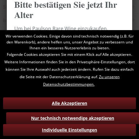
Bitte bestätigen Sie jetzt Ihr
Shop Service
Alter
Informationen
Um bei Paulson Rare Wine einzukaufen,
Newsletter
müssen Sie bestätigen, dass Sie mindestens 18
Wir verwenden Cookies. Einige davon sind technisch notwendig (z.B. für
den Warenkorb), andere helfen uns, unser Angebot zu verbessern und
Jahre alt sind.
Ihnen ein besseres Nutzererlebnis zu bieten.
* Alle Preise inkl. gesetzl. Mehrwertsteuer zzgl.
Versandkosten
und ggf.
Folgende Cookies akzeptieren Sie mit einem Klick auf Alle akzeptieren.
Nachnahmegebühren, wenn nicht anders beschrieben
Weitere Informationen finden Sie in den Privatsphäre-Einstellungen, dort
Abbrechen
Bestätigen
können Sie Ihre Auswahl auch jederzeit ändern. Rufen Sie dazu einfach
Kontakt
Hinweise zum Datenschutz
AGB
die Seite mit der Datenschutzerklärung auf.
Zu unseren
Versand und Zahlungsbedingungen
Widerruf
Datenschutzbestimmungen.
Alle Akzeptieren
Nur technisch notwendige akzeptieren
Individuelle Einstellungen