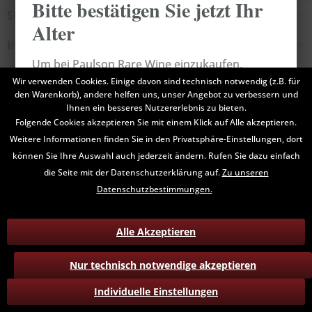
Bitte bestätigen Sie jetzt Ihr
Shop Service
Alter
Informationen
Um bei Paulson Rare Wine einzukaufen,
Newsletter
müssen Sie bestätigen, dass Sie mindestens 18
Wir verwenden Cookies. Einige davon sind technisch notwendig (z.B. für
den Warenkorb), andere helfen uns, unser Angebot zu verbessern und
Jahre alt sind.
Ihnen ein besseres Nutzererlebnis zu bieten.
* Alle Preise inkl. gesetzl. Mehrwertsteuer zzgl.
Versandkosten
und ggf.
Folgende Cookies akzeptieren Sie mit einem Klick auf Alle akzeptieren.
Nachnahmegebühren, wenn nicht anders beschrieben
Weitere Informationen finden Sie in den Privatsphäre-Einstellungen, dort
Abbrechen
Bestätigen
können Sie Ihre Auswahl auch jederzeit ändern. Rufen Sie dazu einfach
Kontakt
Hinweise zum Datenschutz
AGB
die Seite mit der Datenschutzerklärung auf.
Zu unseren
Versand und Zahlungsbedingungen
Widerruf
Datenschutzbestimmungen.
Alle Akzeptieren
Nur technisch notwendige akzeptieren
Individuelle Einstellungen