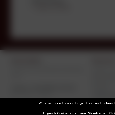
Beschreibung
Fragen zum Artikel?
Service Hotline
Shop Servi
Telefonische Unterstützung und Beratung
Füllhöhen un
Négociant Bot
unter:
Versand und
Telefon +49 (0)8581-910145
Newsletter
Mo-Fr, 09:00 - 17:00 Uhr
Widerruf er
Wir verwenden Cookies. Einige davon sind technisc
Folgende Cookies akzeptieren Sie mit einem Klic