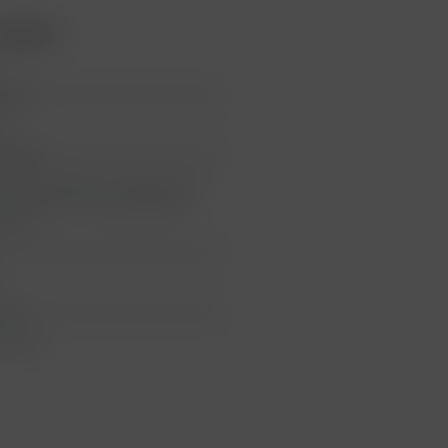
Angles"
reich
y
Boillot
n Henri Boillot, 51 Impasse du
es Taupes, 21190 Meursault,
reich
5 cm
 labels