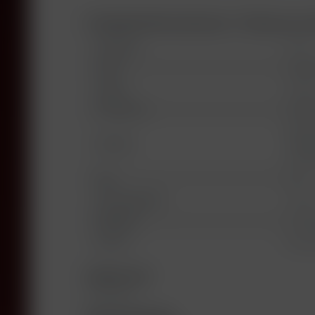
Produktinformationen "Volnay Les 
Jahrgang:
1972
Land:
Frank
Region:
Volna
Produzent:
Henri 
Maiso
Abfüller:
Pré d
Frank
Typ:
rot
Alkoholgehalt:
12,5%
Füllhöhe:
4 - 4,
Etikett:
Dusty
Rebsorten
Pinot Noir