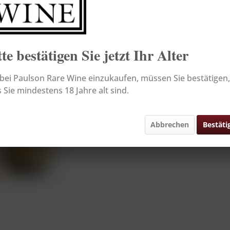
inkl. MwSt.
zzg
Sofort ver
tte bestätigen Sie jetzt Ihr Alter
Merken
ei Paulson Rare Wine einzukaufen, müssen Sie bestätigen,
Inhalt:
 Sie mindestens 18 Jahre alt sind.
Artikel-Nr.:
Abbrechen
Bestäti