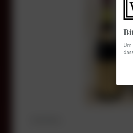
Bi
Um b
dass
Beschreibung