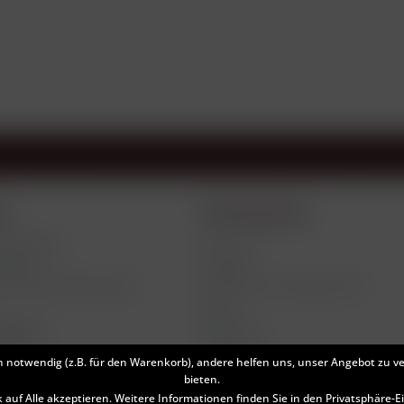
ce
Informationen
d Etiketten
Über uns
tlings
Kontakt
 Zahlungsbedingungen
Hinweise zum Datenschutz
AGB
Widerruf
klären
Impressum
h notwendig (z.B. für den Warenkorb), andere helfen uns, unser Angebot zu v
bieten.
k auf Alle akzeptieren. Weitere Informationen finden Sie in den Privatsphäre-