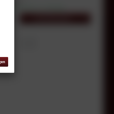
l. Versandkosten
sandfertig, Lieferzeit ca. 1-3 Werktage
In den
Warenkorb
0.75 Liter
RW14706
gen