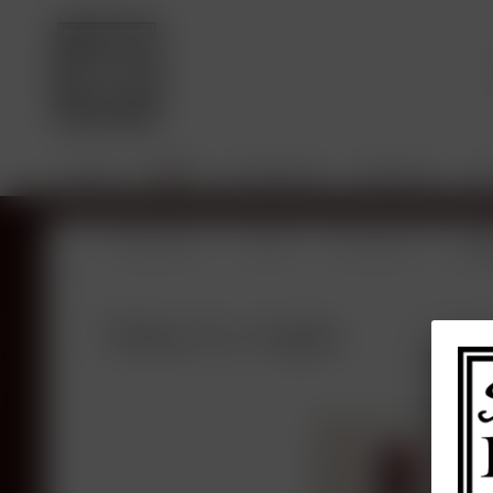
HOME
SHOP
JAHRGÄNGE
BROKING
SA
Übersicht
Shop
Frankreich
Bur
Volnay Les Angles