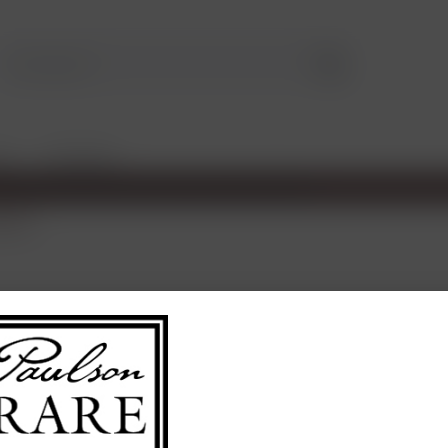
LE
TASTINGS
gund
110,00
Inhalt:
0.75 Lit
enthält Sulfite