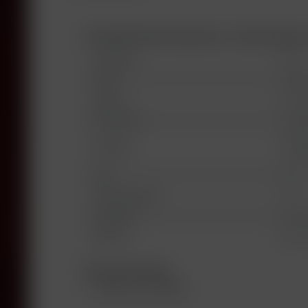
Produktinformationen "Hermitage, 
Jahrgang:
2001
Land:
Frank
Region:
Hermi
Produzent:
E.Gui
E.GUI
Abfüller:
- F69
Typ:
rot
Alkoholgehalt:
13%
Füllhöhe:
into 
Etikett:
Some s
Beschreibung
Fragen zum Artikel?