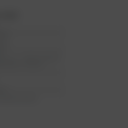
Guigal"
reich
tage
gal
GAL S.A.S. - CHÂTEAU D'AMPUIS
420 AMPUIS, Frankreich
neck
lightly dirty labels