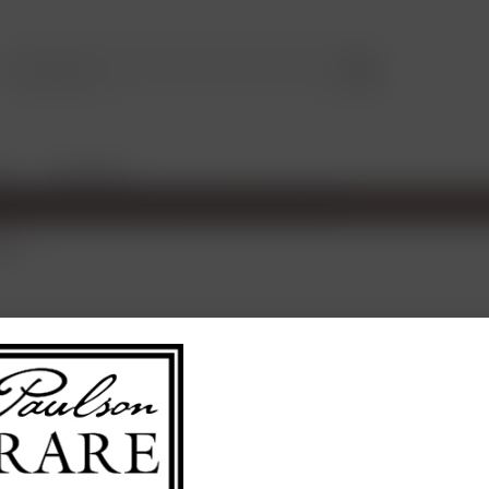
LE
TASTINGS
ne
59,00 
Inhalt:
0.75 Lit
enthält Sulfite