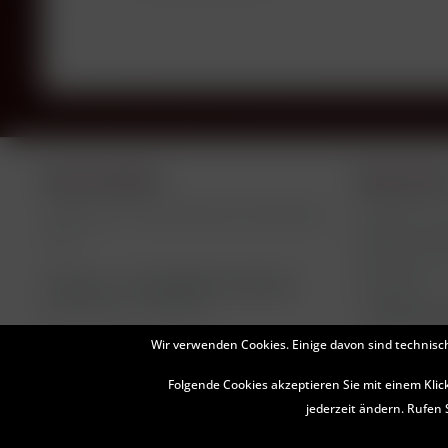
Service Hotline
Shop Servi
Telefonische Unterstützung und Beratung
Füllhöhen un
Négociant Bot
unter:
Versand und
Telefon +49 (0)8581-910145
Newsletter
Mo-Fr, 09:00 - 17:00 Uhr
Widerruf er
Wir verwenden Cookies. Einige davon sind technisc
Folgende Cookies akzeptieren Sie mit einem Klic
jederzeit ändern. Rufen 