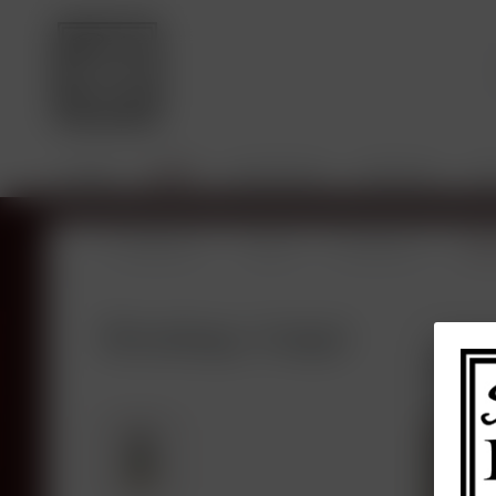
HOME
SHOP
JAHRGÄNGE
BROKING
SA
Übersicht
Shop
Frankreich
Rho
Hermitage, Guigal