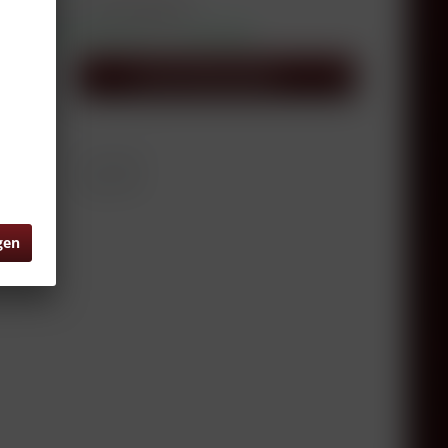
, exkl. MwSt. zzgl.
Versandkosten
sandfertig, Lieferzeit ca. 1-3 Werktage
In den
Warenkorb
0.75 Liter
RW13776
gen