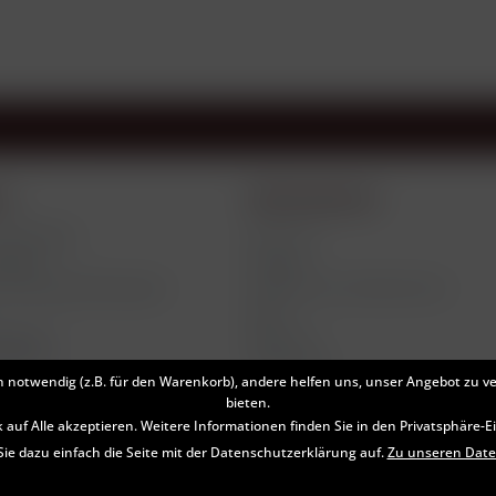
ce
Informationen
d Etiketten
Über uns
tlings
Kontakt
 Zahlungsbedingungen
Hinweise zum Datenschutz
AGB
Widerruf
klären
Impressum
h notwendig (z.B. für den Warenkorb), andere helfen uns, unser Angebot zu v
bieten.
k auf Alle akzeptieren. Weitere Informationen finden Sie in den Privatsphäre-
Sie dazu einfach die Seite mit der Datenschutzerklärung auf.
Zu unseren Dat