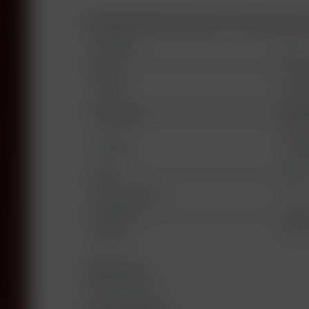
Produktinformationen "Kracher Nr.
Jahrgang:
2010
Land:
Öster
Region:
Burge
Wein
Produzent:
Burge
KRACH
Abfüller:
A-7142
Typ:
weiß
Alkoholgehalt:
11%
Füllhöhe:
high fi
Etikett:
Good 
Rebsorten
100% Scheurebe