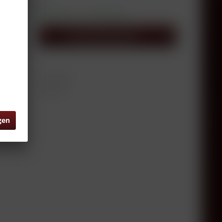
l. Versandkosten
sandfertig, Lieferzeit ca. 1-3 Werktage
In den
Warenkorb
0.37 Liter
RW6412
gen