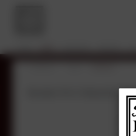
HOME
SHOP
JAHRGÄNGE
BROKING
SA
Übersicht
Shop
Österreich
Kracher Nr.3. Scheurebe Tro