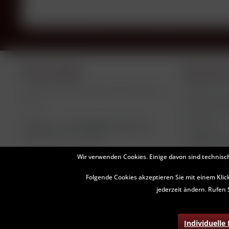
Service Hotline
Shop Servi
Telefonische Unterstützung und Beratung
Füllhöhen un
Négociant Bot
unter:
Versand und
Telefon +49 (0)8581-910145
Newsletter
Mo-Fr, 09:00 - 17:00 Uhr
Widerruf er
Wir verwenden Cookies. Einige davon sind technisc
Folgende Cookies akzeptieren Sie mit einem Klic
jederzeit ändern. Rufen 
* Alle Preise inkl. geset
Individuelle