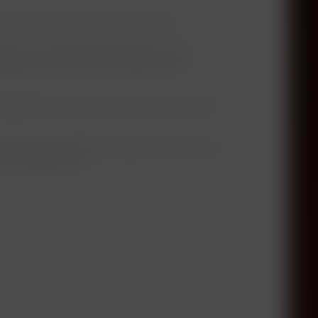
ndem Alterungspotenzial produzierte.
ng am See, die Abendnebel und das warme
ndlage für phantastische Süßweine wie
gelt kreierte Alois Kracher jedes Jahr 10 bis
klassische Stilistik der Region aufweisen. Die
Nachhaltigkeit aus.