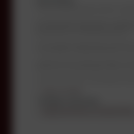
Beschreibung
Perfekte Wetterbedingungen machten es möglic
Der Weinlaubenhof Kracher liegt im „Seewinkel
pannonische Klima ständig feucht-warme Witteru
Beerenauslesen und Trockenbeerenauslesen.
Aus den Rebsorten Welschriesling, Chardonnay, 
15 verschiedene Trockenbeerenauslesen in zwei
„Zwischen den Seen“ heissen jene Weine, die in
Weine der Linie „Nouvelle Vague“ werden in neue
Gerhard Kracher führt nun das Weingut mit der
Fragen zum Artikel?
Verfügbare Downloads:
Download Datenblatt 2010 Scheurebe TBA Nr
Download Facts sheet 2010 Scheurebe TBA N