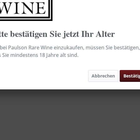
inkl. MwSt.
zzg
Sofort ver
tte bestätigen Sie jetzt Ihr Alter
Merken
ei Paulson Rare Wine einzukaufen, müssen Sie bestätigen,
Inhalt:
 Sie mindestens 18 Jahre alt sind.
Artikel-Nr.:
Abbrechen
Bestäti