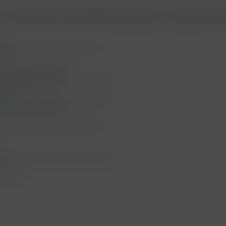
3. Scheurebe Trockenbeerenauslese "Zwischen d
reich
nland, Neusiedlersee
laubenhof KRACHER
nland
ER GMBH, Apetlonerstraße 37
 Illmitz, Österreich
ll
Labels