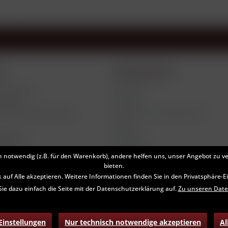
ce
Informationen
d Etiketten
Über uns
tlings
Kontakt
 Zahlungsbedingungen
Hinweise zum Datenschutz
AGB
Widerruf
klären
Impressum
h notwendig (z.B. für den Warenkorb), andere helfen uns, unser Angebot zu v
bieten.
k auf Alle akzeptieren. Weitere Informationen finden Sie in den Privatsphäre-
Sie dazu einfach die Seite mit der Datenschutzerklärung auf.
Zu unseren Dat
zl. Mehrwertsteuer zzgl.
Versandkosten
und ggf. Nachnahmegebühren, wenn ni
 Einstellungen
Nur technisch notwendige akzeptieren
Al