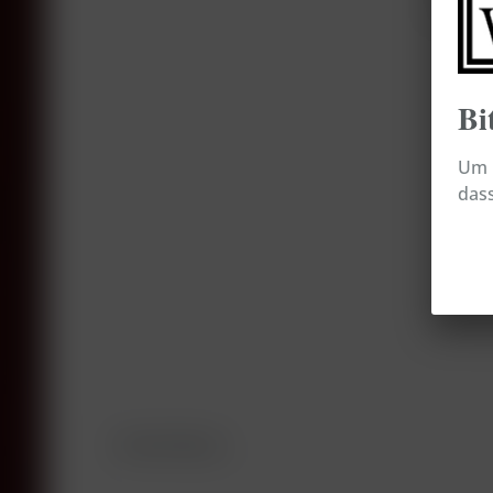
Bi
Um b
dass
Beschreibung