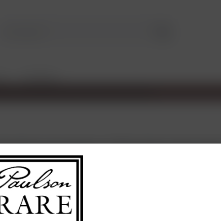
LE
TASTINGS
ckenbeerenauslese "Zwischen den Se
35,00 
Inhalt:
0.37 Lit
enthält Sulfite