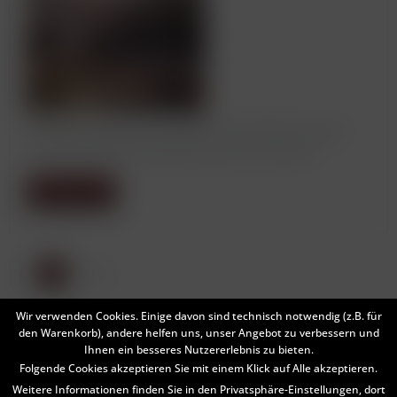
Rare Wine Weekend in Hotel Kronenschlösschen with
Chef Simon Stirnal, Moderation Jan-Erik Paulson
Mehr lesen
2
von
2
Wir verwenden Cookies. Einige davon sind technisch notwendig (z.B. für
Service Hotline
den Warenkorb), andere helfen uns, unser Angebot zu verbessern und
Ihnen ein besseres Nutzererlebnis zu bieten.
Shop Service
Folgende Cookies akzeptieren Sie mit einem Klick auf Alle akzeptieren.
Weitere Informationen finden Sie in den Privatsphäre-Einstellungen, dort